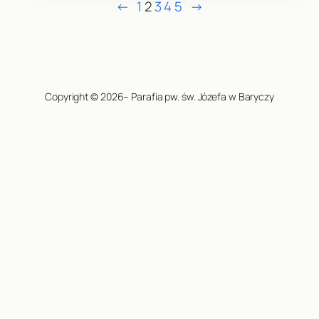
←
1
2
3
4
5
→
Copyright © 2026– Parafia pw. św. Józefa w Baryczy