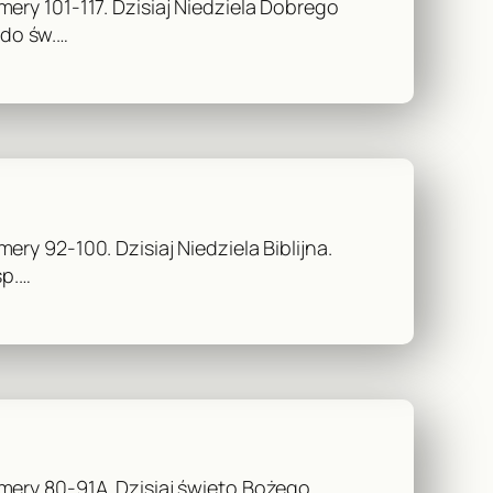
ery 101-117. Dzisiaj Niedziela Dobrego
 do św.…
y 92-100. Dzisiaj Niedziela Biblijna.
śp.…
mery 80-91A. Dzisiaj święto Bożego