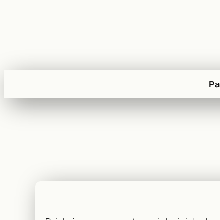
Przejdź
do
treści
Pa