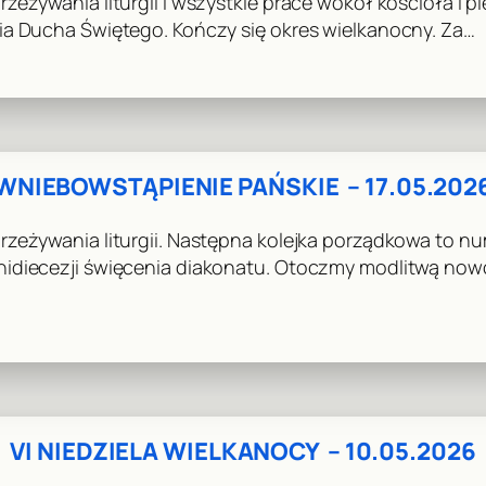
eżywania liturgii i wszystkie prace wokół kościoła i p
ia Ducha Świętego. Kończy się okres wielkanocny. Za…
WNIEBOWSTĄPIENIE PAŃSKIE – 17.05.202
zeżywania liturgii. Następna kolejka porządkowa to nu
hidiecezji święcenia diakonatu. Otoczmy modlitwą no
VI NIEDZIELA WIELKANOCY – 10.05.2026