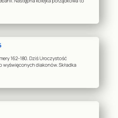
lebanii. Następna kolejka porządkowa to
6
mery 162-180. Dziś Uroczystość
wo wyświęconych diakonów. Składka