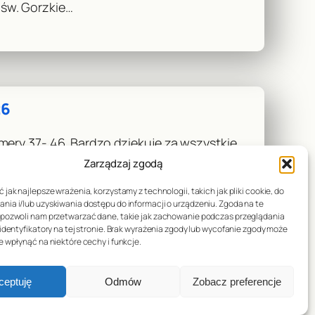
św. Gorzkie…
26
mery 37- 46. Bardzo dziękuję za wszystkie
wokół…
Zarządzaj zgodą
 jak najlepsze wrażenia, korzystamy z technologii, takich jak pliki cookie, do
ia i/lub uzyskiwania dostępu do informacji o urządzeniu. Zgoda na te
 pozwoli nam przetwarzać dane, takie jak zachowanie podczas przeglądania
 identyfikatory na tej stronie. Brak wyrażenia zgody lub wycofanie zgody może
e wpłynąć na niektóre cechy i funkcje.
ceptuję
Odmów
Zobacz preferencje