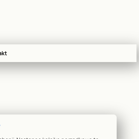
akt
6