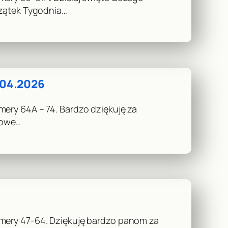
czątek Tygodnia…
04.2026
mery 64A – 74. Bardzo dziękuję za
kowe…
umery 47-64. Dziękuję bardzo panom za