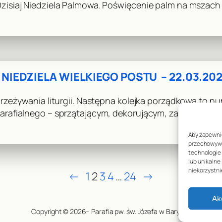
isiaj Niedziela Palmowa. Poświęcenie palm na mszach 
 NIEDZIELA WIELKIEGO POSTU – 22.03.20
zeżywania liturgii. Następna kolejka porządkowa to nu
rafialnego – sprzątającym, dekorującym, za porządki 
Aby zapewnić
przechowywan
technologie
lub unikalne
niekorzystni
←
1
2
3
4
…
24
→
Ak
Copyright © 2026– Parafia pw. św. Józefa w Baryczy