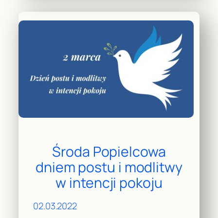
Środa Popielcowa
dniem postu i modlitwy
w intencji pokoju
02.03.2022