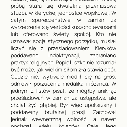
próbą stała się dwuletnia przymusowa
służba w kleryckiej jednostce wojskowej. W
całym społeczeństwie w zamian za
wyrzeczenie się wartości kuszono awansami
lub oferowano święty spokój. Kto nie
uznawał socjalistycznego porządku, musiał
liczyć się z prześladowaniem. Kleryków
poddawano indoktrynacji, zabraniano
praktyk religijnych. Popiełuszko nie rozumiał
być może, jak wielkim siłom zła stawia opór.
Codziennie, wytrwale modlił się na głos,
odmówił porzucenia medalika i różańca. W
jednym z listów pisał, że mógłby uniknąć
prześladowań w zamian za ustępstwa, ale
chciał żyć głębiej. Był więc upokarzany i
poddawany brutalnej presji. Zachował
jednak wewnętrzną wolność, a nawet
pociągał wielu kolegów. Całe jego