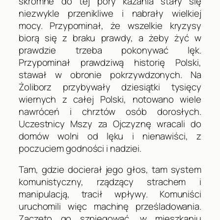
skromne do tej pory kazania stały się
niezwykle przenikliwe i nabrały wielkiej
mocy. Przypominał, że wszelkie kryzysy
biorą się z braku prawdy, a żeby żyć w
prawdzie trzeba pokonywać lęk.
Przypominał prawdziwą historię Polski,
stawał w obronie pokrzywdzonych. Na
Żoliborz przybywały dziesiątki tysięcy
wiernych z całej Polski, notowano wiele
nawróceń i chrztów osób dorosłych.
Uczestnicy Mszy za Ojczyznę wracali do
domów wolni od lęku i nienawiści, z
poczuciem godności i nadziei.
Tam, gdzie docierał jego głos, tam system
komunistyczny, rządzący strachem i
manipulacją, tracił wpływy. Komuniści
uruchomili więc machinę prześladowania.
Zaczęto go szpiegować, w mieszkaniu