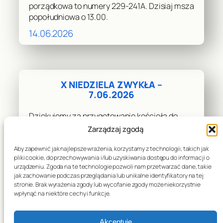
porządkowa to numery 229-241A. Dzisiaj msza
popołudniowa o 13.00.
14.06.2026
X NIEDZIELA ZWYKŁA –
7.06.2026
Dziękujemy za przygotowanie kościoła do
przeżywania liturgii. Dziękuję bardzo za
Zarządzaj zgodą
przygotowanie Uroczystości Bożego Ciała,
wszystkim zaangażowanym i uczestnikom
Aby zapewnić jak najlepsze wrażenia, korzystamy z technologii, takich jak
pliki cookie, do przechowywania i/lub uzyskiwania dostępu do informacji o
procesji. Następna kolejka porządkowa to
urządzeniu. Zgoda na te technologie pozwoli nam przetwarzać dane, takie
numery 212-226. Dzisiaj niedziela adoracyjna
jak zachowanie podczas przeglądania lub unikalne identyfikatory na tej
– nabożeństwo czerwcowe.…
stronie. Brak wyrażenia zgody lub wycofanie zgody może niekorzystnie
wpłynąć na niektóre cechy i funkcje.
06.06.2026
Akceptuję