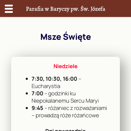
Parafia w Baryczy pw. Św. Józefa
Przejdź
do
Msze Święte
treści
Niedziele
7:30, 10:30, 16:00
–
Eucharystia
7:00
– godzinki ku
Niepokalanemu Sercu Maryi
9:45
– różaniec z rozważaniami
– prowadzą róże różańcowe
Dni powszednie