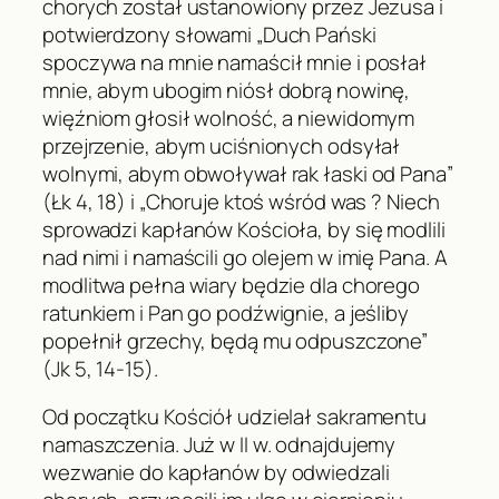
chorych został ustanowiony przez Jezusa i
potwierdzony słowami „Duch Pański
spoczywa na mnie namaścił mnie i posłał
mnie, abym ubogim niósł dobrą nowinę,
więźniom głosił wolność, a niewidomym
przejrzenie, abym uciśnionych odsyłał
wolnymi, abym obwoływał rak łaski od Pana”
(Łk 4, 18) i „Choruje ktoś wśród was ? Niech
sprowadzi kapłanów Kościoła, by się modlili
nad nimi i namaścili go olejem w imię Pana. A
modlitwa pełna wiary będzie dla chorego
ratunkiem i Pan go podźwignie, a jeśliby
popełnił grzechy, będą mu odpuszczone”
(Jk 5, 14-15).
Od początku Kościół udzielał sakramentu
namaszczenia. Już w II w. odnajdujemy
wezwanie do kapłanów by odwiedzali