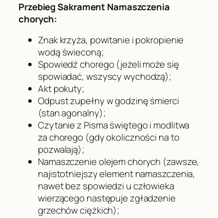
Przebieg Sakrament Namaszczenia
chorych:
Znak krzyża, powitanie i pokropienie
wodą świeconą;
Spowiedź chorego (jeżeli może się
spowiadać, wszyscy wychodzą);
Akt pokuty;
Odpust zupełny w godzinę śmierci
(stan agonalny);
Czytanie z Pisma świętego i modlitwa
za chorego (gdy okoliczności na to
pozwalają);
Namaszczenie olejem chorych (zawsze,
najistotniejszy element namaszczenia,
nawet bez spowiedzi u człowieka
wierzącego następuje zgładzenie
grzechów ciężkich);