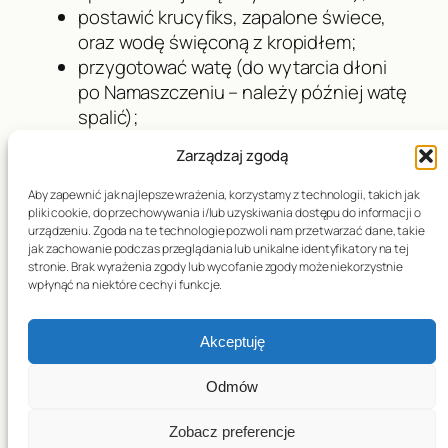
postawić krucyfiks, zapalone świece,
oraz wodę święconą z kropidłem;
przygotować watę (do wytarcia dłoni
po Namaszczeniu – należy później watę
spalić);
przygotować szklankę wody (po
Zarządzaj zgodą
przyjęciu komunii chory może poprosić
o popicie).
Aby zapewnić jak najlepsze wrażenia, korzystamy z technologii, takich jak
pliki cookie, do przechowywania i/lub uzyskiwania dostępu do informacji o
urządzeniu. Zgoda na te technologie pozwoli nam przetwarzać dane, takie
Jesteśmy odpowiedzialni za wezwanie
jak zachowanie podczas przeglądania lub unikalne identyfikatory na tej
księdza do chorego, który o to poprosi.
stronie. Brak wyrażenia zgody lub wycofanie zgody może niekorzystnie
Zaniedbanie tego obowiązku obciąża nasze
wpłynąć na niektóre cechy i funkcje.
sumienie. Tak samo gdy wiemy, że stan
chorego jest ciężki a mimo to zaniedbujemy
Akceptuję
ten obowiązek.
Odmów
Zobacz preferencje