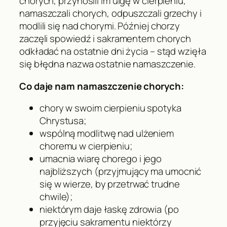
chorych, przynosili im ulgę w cierpieniu,
namaszczali chorych, odpuszczali grzechy i
modlili się nad chorymi. Później chorzy
zaczęli spowiedź i sakramentem chorych
odkładać na ostatnie dni życia – stąd wzięła
się błędna nazwa ostatnie namaszczenie.
Co daje nam namaszczenie chorych:
chory w swoim cierpieniu spotyka
Chrystusa;
wspólną modlitwę nad ulżeniem
choremu w cierpieniu;
umacnia wiarę chorego i jego
najbliższych (przyjmujący ma umocnić
się w wierze, by przetrwać trudne
chwile);
niektórym daje łaskę zdrowia (po
przyjęciu sakramentu niektórzy