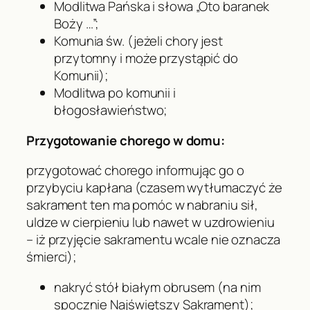
Modlitwa Pańska i słowa „Oto baranek
Boży …”;
Komunia św. (jeżeli chory jest
przytomny i może przystąpić do
Komunii);
Modlitwa po komunii i
błogosławieństwo;
Przygotowanie chorego w domu:
przygotować chorego informując go o
przybyciu kapłana (czasem wytłumaczyć że
sakrament ten ma pomóc w nabraniu sił,
uldze w cierpieniu lub nawet w uzdrowieniu
– iż przyjęcie sakramentu wcale nie oznacza
śmierci);
nakryć stół białym obrusem (na nim
spocznie Najświętszy Sakrament);