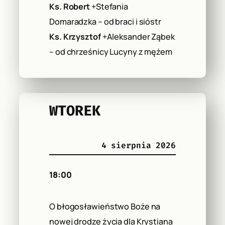
Ks. Robert
+Stefania
Domaradzka – od braci i sióstr
Ks. Krzysztof
+Aleksander Ząbek
– od chrześnicy Lucyny z mężem
WTOREK
4 sierpnia 2026
18:00
O błogosławieństwo Boże na
nowej drodze życia dla Krystiana