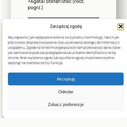
+Agata i Stefan Stec (rocz.
pogrz.)
Zarządzaj zgodą
10:30
Aby zapewnić jak najlepsze wrażenia, korzystamy z technologii, takich jak
pliki cookie, do przechowywania i/lub uzyskiwania dostępu do informacji o
+Ludwika i Antoni Wójcik
urządzeniu. Zgoda na te technologie pozwoli nam przetwarzać dane, takie
jak zachowanie podczas przeglądania lub unikalne identyfikatory na tej
Ks. Robert
+Aleksander Ząbek –
stronie. Brak wyrażenia zgody lub wycofanie zgody może niekorzystnie
od Anieli i Kazimierza
wpłynąć na niektóre cechy i funkcje.
Domaradzkich
Akceptuję
1
2
3
…
33
→
Odmów
Zobacz preferencje
Copyright © 2026– Parafia pw. św. Józefa w Baryczy