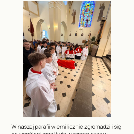
W naszej parafii wierni licznie zgromadzili się
na wspólnej modlitwie, uczestnicząc w