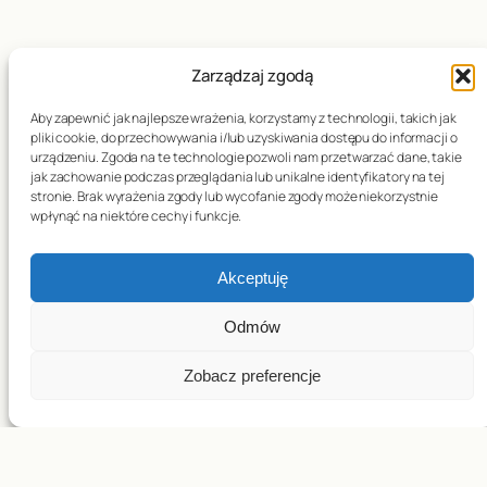
Zarządzaj zgodą
Data publikacji:
30.05.2026
Aby zapewnić jak najlepsze wrażenia, korzystamy z technologii, takich jak
pliki cookie, do przechowywania i/lub uzyskiwania dostępu do informacji o
urządzeniu. Zgoda na te technologie pozwoli nam przetwarzać dane, takie
jak zachowanie podczas przeglądania lub unikalne identyfikatory na tej
X NIEDZIELA
stronie. Brak wyrażenia zgody lub wycofanie zgody może niekorzystnie
←
ZESŁANIE DUCHA
wpłynąć na niektóre cechy i funkcje.
ZWYKŁA –
ŚWIĘTEGO – 24.05.2026
7.06.2026
→
Akceptuję
Odmów
Zobacz preferencje
Copyright © 2026– Parafia pw. św. Józefa w Baryczy