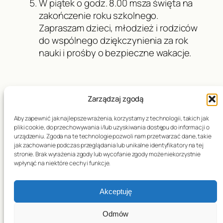
W piątek o godz. 8.00 msza święta na
zakończenie roku szkolnego.
Zapraszam dzieci, młodzież i rodziców
do wspólnego dziękczynienia za rok
nauki i prośby o bezpieczne wakacje.
Zarządzaj zgodą
Data publikacji:
20.06.2026
Aby zapewnić jak najlepsze wrażenia, korzystamy z technologii, takich jak
pliki cookie, do przechowywania i/lub uzyskiwania dostępu do informacji o
urządzeniu. Zgoda na te technologie pozwoli nam przetwarzać dane, takie
jak zachowanie podczas przeglądania lub unikalne identyfikatory na tej
stronie. Brak wyrażenia zgody lub wycofanie zgody może niekorzystnie
←
XI NIEDZIELA
XIII NIEDZIELA ZWYKŁA
wpłynąć na niektóre cechy i funkcje.
ZWYKŁA – 14.06.2026
– 28.06.2026
→
Akceptuję
Odmów