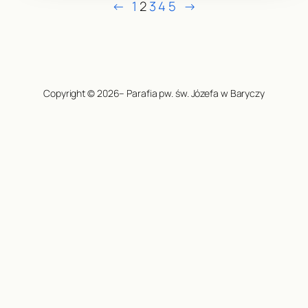
←
1
2
3
4
5
→
Copyright © 2026– Parafia pw. św. Józefa w Baryczy