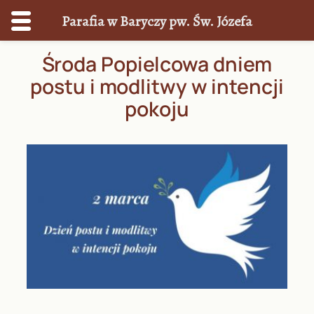
Parafia w Baryczy pw. Św. Józefa
Przejdź
Środa Popielcowa dniem
do
postu i modlitwy w intencji
treści
pokoju