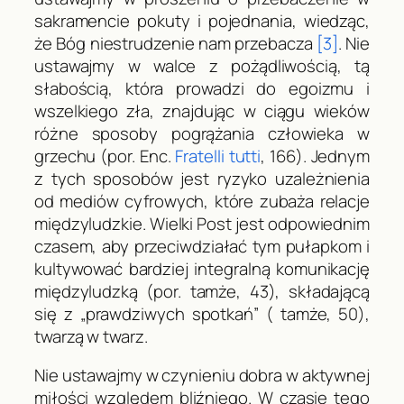
sakramencie pokuty i pojednania
, wiedząc,
że Bóg niestrudzenie nam przebacza
[3]
.
Nie
ustawajmy w walce z pożądliwością
, tą
słabością, która prowadzi do egoizmu i
wszelkiego zła, znajdując w ciągu wieków
różne sposoby pogrążania człowieka w
grzechu (por. Enc.
Fratelli tutti
, 166). Jednym
z tych sposobów jest ryzyko uzależnienia
od
mediów
cyfrowych, które zubaża relacje
międzyludzkie. Wielki Post jest odpowiednim
czasem, aby przeciwdziałać tym pułapkom i
kultywować bardziej integralną komunikację
międzyludzką (por.
tamże
, 43), składającą
się z „prawdziwych spotkań” (
tamże
, 50),
twarzą w twarz.
Nie ustawajmy w czynieniu dobra w aktywnej
miłości względem bliźniego
. W czasie tego