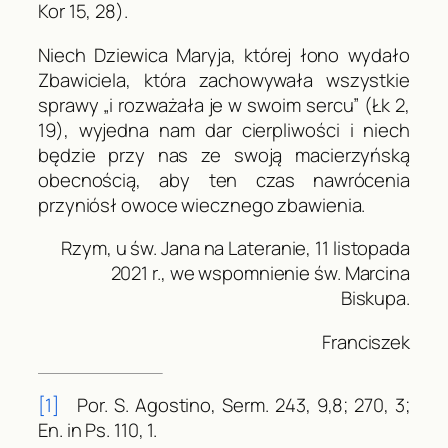
Kor
15, 28).
Niech Dziewica Maryja, której łono wydało
Zbawiciela, która zachowywała wszystkie
sprawy „i rozważała je w swoim sercu” (
Łk
2,
19), wyjedna nam dar cierpliwości i niech
będzie przy nas ze swoją macierzyńską
obecnością, aby ten czas nawrócenia
przyniósł owoce wiecznego zbawienia.
Rzym, u św. Jana na Lateranie, 11 listopada
2021 r., we wspomnienie św. Marcina
Biskupa.
Franciszek
[1]
Por. S. Agostino,
Serm
. 243, 9,8; 270, 3;
En. in Ps
. 110, 1.