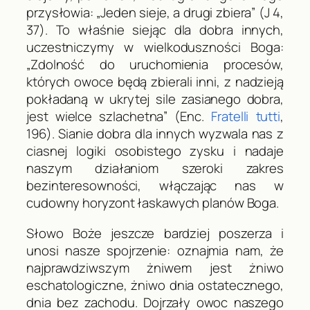
przysłowia: „Jeden sieje, a drugi zbiera” (
J
4,
37). To właśnie siejąc dla dobra innych,
uczestniczymy w wielkoduszności Boga:
„Zdolność do uruchomienia procesów,
których owoce będą zbierali inni, z nadzieją
pokładaną w ukrytej sile zasianego dobra,
jest wielce szlachetna” (Enc.
Fratelli tutti
,
196). Sianie dobra dla innych wyzwala nas z
ciasnej logiki osobistego zysku i nadaje
naszym działaniom szeroki zakres
bezinteresowności, włączając nas w
cudowny horyzont łaskawych planów Boga.
Słowo Boże jeszcze bardziej poszerza i
unosi nasze spojrzenie: oznajmia nam, że
najprawdziwszym żniwem jest żniwo
eschatologiczne, żniwo dnia ostatecznego,
dnia bez zachodu. Dojrzały owoc naszego