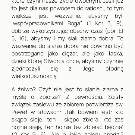
które czyni nasze życie owocnym. Jeśli już
to jest dla nas powodem do radości, to tym
większe jest wezwanie, abyśmy byli
„współpracownikami Boga” (1
Kor
3, 9),
dobrze wykorzystując obecny czas (por.
Ef
5, 16), abyśmy i my siali ziarno dobra. To
wezwanie do siania dobra nie powinno być
postrzegane jako ciężar, ale jako łaska,
dzięki której Stwórca chce, abyśmy czynnie
zjednoczyli się z Jego płodną
wielkodusznością.
A żniwo? Czyż nie jest to sianie ziarna z
myślą o zbiorze? Z pewnością. Ścisły
związek zasiewu ze zbiorem potwierdza św.
Paweł w słowach: „Tak bowiem jest: kto
skąpo sieje, ten i skąpo zbiera, kto zaś
hojnie sieje, ten hojnie też zbierać będzie”
(2
Kor
9, 6). Ale o jakie zbiory chodzi?