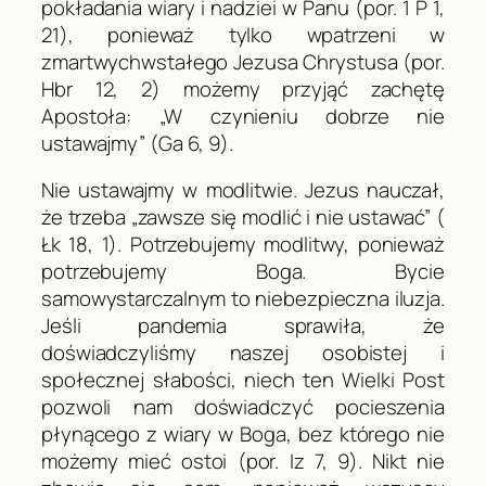
pokładania wiary i nadziei w Panu (por. 1
P
1,
21), ponieważ tylko wpatrzeni w
zmartwychwstałego Jezusa Chrystusa (por.
Hbr
12, 2) możemy przyjąć zachętę
Apostoła: „W czynieniu dobrze nie
ustawajmy” (
Ga
6, 9).
Nie ustawajmy w modlitwie
. Jezus nauczał,
że trzeba „zawsze się modlić i nie ustawać” (
Łk
18, 1). Potrzebujemy modlitwy, ponieważ
potrzebujemy Boga. Bycie
samowystarczalnym to niebezpieczna iluzja.
Jeśli pandemia sprawiła, że
doświadczyliśmy naszej osobistej i
społecznej słabości, niech ten Wielki Post
pozwoli nam doświadczyć pocieszenia
płynącego z wiary w Boga, bez którego nie
możemy mieć ostoi (por.
Iz
7, 9). Nikt nie