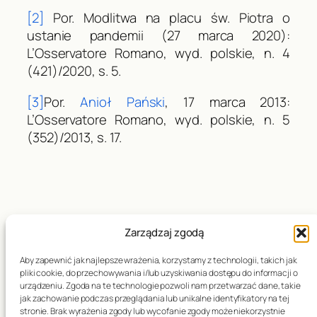
[2]
Por.
Modlitwa na placu św. Piotra o
ustanie pandemii
(27 marca 2020):
L’Osservatore Romano
, wyd. polskie, n. 4
(421)/2020, s. 5.
[3]
Por.
Anioł Pański
, 17 marca 2013:
L’Osservatore Romano
, wyd. polskie, n. 5
(352)/2013, s. 17.
Data publikacji:
02.03.2022
Zarządzaj zgodą
Aby zapewnić jak najlepsze wrażenia, korzystamy z technologii, takich jak
pliki cookie, do przechowywania i/lub uzyskiwania dostępu do informacji o
urządzeniu. Zgoda na te technologie pozwoli nam przetwarzać dane, takie
←
Środa
List Metropolity
jak zachowanie podczas przeglądania lub unikalne identyfikatory na tej
Popielcowa dniem
Przemyskiego na
stronie. Brak wyrażenia zgody lub wycofanie zgody może niekorzystnie