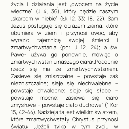
życia i działania jest „owocem na życie
wieczne” (
J
4, 36), który będzie naszym
„skarbem w niebie” (
Łk
12, 33; 18, 22). Sam
Jezus posługuje się obrazem ziarna, które
obumiera w ziemi i przynosi owoc, aby
wyrazić tajemnicę swojej śmierci i
zmartwychwstania (por.
J
12, 24); a św.
Paweł używa go ponownie, mówiąc o
zmartwychwstaniu naszego ciała:„Podobnie
rzecz się ma ze zmartwychwstaniem.
Zasiewa się zniszczalne – powstaje zaś
niezniszczalne; sieje się niechwalebne –
powstaje chwalebne; sieje się słabe –
powstaje mocne; zasiewa się ciało
zmysłowe – powstaje ciało duchowe” (1
Kor
15, 42-44). Nadzieja ta jest wielkim światłem,
które zmartwychwstały Chrystus przynosi
światu: „Jeżeli tylko w tym życiu w