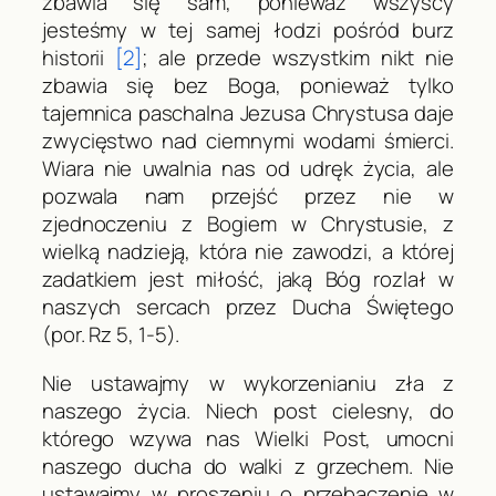
zbawia się sam, ponieważ wszyscy
jesteśmy w tej samej łodzi pośród burz
historii
[2]
; ale przede wszystkim nikt nie
zbawia się bez Boga, ponieważ tylko
tajemnica paschalna Jezusa Chrystusa daje
zwycięstwo nad ciemnymi wodami śmierci.
Wiara nie uwalnia nas od udręk życia, ale
pozwala nam przejść przez nie w
zjednoczeniu z Bogiem w Chrystusie, z
wielką nadzieją, która nie zawodzi, a której
zadatkiem jest miłość, jaką Bóg rozlał w
naszych sercach przez Ducha Świętego
(por.
Rz
5, 1-5).
Nie ustawajmy w wykorzenianiu zła z
naszego życia
. Niech post cielesny, do
którego wzywa nas Wielki Post, umocni
naszego ducha do walki z grzechem.
Nie
ustawajmy w proszeniu o przebaczenie w