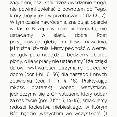
zagubieni, oszukani przez uwodzenie złego,
nie powinni zwlekać z powrotem do Tego,
który „hojny jest w przebaczaniu” (
Iz
55, 7).
W tym czasie nawrócenia, znajdując oparcie
w łasce Bożej i w komunii Kościoła, nie
ustawajmy w sianiu dobra. Post
przygotowuje glebę, modlitwa nawadnia,
jałmużna użyźnia. Mamy pewność w wierze,
że „gdy pora nadejdzie, będziemy zbierać
plony, o ile w pracy nie ustaniemy” i że dzięki
darowi wytrwałości otrzymamy obiecane
dobro (por.
Hbr
10, 36) dla naszego i innych
zbawienia (por.
1 Tm
4, 16). Praktykując
miłość braterską wobec wszystkich,
jednoczymy się z Chrystusem, który oddał
za nas życie (por.
2 Kor
5, 14-15), smakujemy
radości Królestwa niebieskiego, w którym
Bóg będzie „wszystkim we wszystkich” (
1