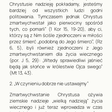
Chrystusie nadzieję pokładamy, jesteśmy
bardziej od wszystkich ludzi godni
politowania. Tymczasem jednak Chrystus
zmartwychwstał jako pierwociny spośród
tych, co pomarli” (1
Kor
15, 19-20), aby ci,
którzy są z Nim ściśle zjednoczeni w miłości
przez śmierć „podobną do Jego śmierci”, (
Rz
6, 5), byli również zjednoczeni z Jego
zmartwychwstaniem dla życia wiecznego
(por. J 5, 29): „Wtedy sprawiedliwi jaśnieć
będą jak słońce w królestwie Ojca swego”
(
Mt
13, 43).
2. „W czynieniu dobrze nie ustawajmy”
Zmartwychwstanie Chrystusa ożywia
ziemskie nadzieje „wielką nadzieją” życia
wiecznego i już teraz wprowadza w czas