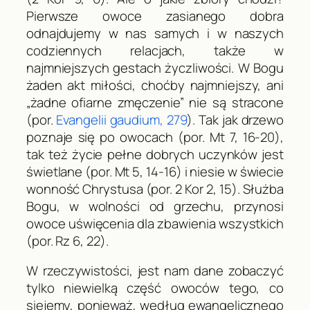
Pierwsze owoce zasianego dobra
odnajdujemy w nas samych i w naszych
codziennych relacjach, także w
najmniejszych gestach życzliwości. W Bogu
żaden akt miłości, choćby najmniejszy, ani
„żadne ofiarne zmęczenie” nie są stracone
(por.
Evangelii gaudium
, 279
). Tak jak drzewo
poznaje się po owocach (por.
Mt
7, 16-20),
tak też życie pełne dobrych uczynków jest
świetlane (por.
Mt
5, 14-16) i niesie w świecie
wonność Chrystusa (por. 2
Kor
2, 15). Służba
Bogu, w wolności od grzechu, przynosi
owoce uświęcenia dla zbawienia wszystkich
(por.
Rz
6, 22).
W rzeczywistości, jest nam dane zobaczyć
tylko niewielką część owoców tego, co
siejemy, ponieważ, według ewangelicznego