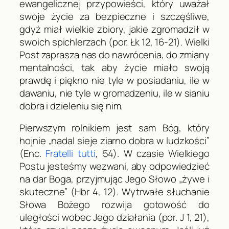
ewangelicznej przypowieści, który uważał
swoje życie za bezpieczne i szczęśliwe,
gdyż miał wielkie zbiory, jakie zgromadził w
swoich spichlerzach (por.
Łk
12, 16-21). Wielki
Post zaprasza nas do nawrócenia, do zmiany
mentalności, tak aby życie miało swoją
prawdę i piękno nie tyle w posiadaniu, ile w
dawaniu, nie tyle w gromadzeniu, ile w sianiu
dobra i dzieleniu się nim.
Pierwszym rolnikiem jest sam Bóg, który
hojnie „nadal sieje ziarno dobra w ludzkości”
(Enc.
Fratelli tutti
, 54). W czasie Wielkiego
Postu jesteśmy wezwani, aby odpowiedzieć
na dar Boga, przyjmując Jego Słowo „żywe i
skuteczne” (
Hbr
4, 12). Wytrwałe słuchanie
Słowa Bożego rozwija gotowość do
uległości wobec Jego działania (por.
J
1, 21),