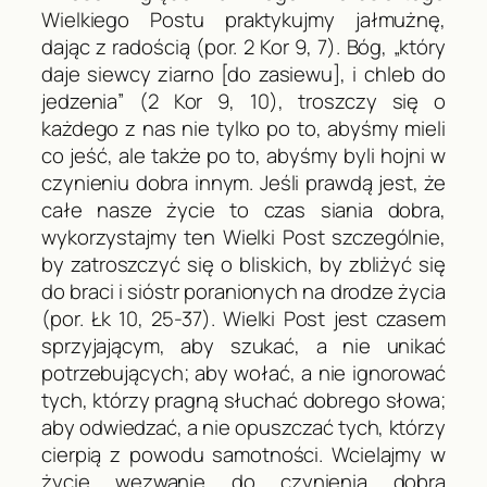
Wielkiego Postu praktykujmy jałmużnę,
dając z radością (por.
2
Kor
9, 7). Bóg, „który
daje siewcy ziarno [do zasiewu], i chleb do
jedzenia” (
2
Kor
9, 10), troszczy się o
każdego z nas nie tylko po to, abyśmy mieli
co jeść, ale także po to, abyśmy byli hojni w
czynieniu dobra innym. Jeśli prawdą jest, że
całe nasze życie to czas siania dobra,
wykorzystajmy ten Wielki Post szczególnie,
by zatroszczyć się o bliskich, by zbliżyć się
do braci i sióstr poranionych na drodze życia
(por.
Łk
10, 25-37). Wielki Post jest czasem
sprzyjającym, aby szukać, a nie unikać
potrzebujących; aby wołać, a nie ignorować
tych, którzy pragną słuchać dobrego słowa;
aby odwiedzać, a nie opuszczać tych, którzy
cierpią z powodu samotności. Wcielajmy w
życie wezwanie do czynienia
dobra