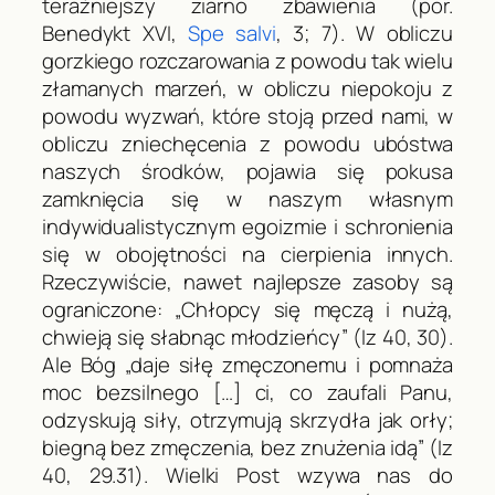
teraźniejszy ziarno zbawienia (por.
Benedykt XVI,
Spe salvi
, 3; 7). W obliczu
gorzkiego rozczarowania z powodu tak wielu
złamanych marzeń, w obliczu niepokoju z
powodu wyzwań, które stoją przed nami, w
obliczu zniechęcenia z powodu ubóstwa
naszych środków, pojawia się pokusa
zamknięcia się w naszym własnym
indywidualistycznym egoizmie i schronienia
się w obojętności na cierpienia innych.
Rzeczywiście, nawet najlepsze zasoby są
ograniczone: „Chłopcy się męczą i nużą,
chwieją się słabnąc młodzieńcy” (
Iz
40, 30).
Ale Bóg „daje siłę zmęczonemu i pomnaża
moc bezsilnego […] ci, co zaufali Panu,
odzyskują siły, otrzymują skrzydła jak orły;
biegną bez zmęczenia, bez znużenia idą” (
Iz
40, 29.31). Wielki Post wzywa nas do