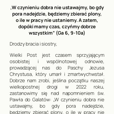
„
W czynieniu dobra nie ustawajmy, bo gdy
pora nadejdzie, będziemy zbierać plony,
o ile w pracy nie ustaniemy. A zatem,
dopóki mamy czas, czyńmy dobrze
wszystkim
” (
Ga
6, 9-10a)
Drodzy bracia i siostry,
Wielki Post jest czasem sprzyjającym
osobistej i wspólnotowej odnowie,
prowadzącej nas do Paschy Jezusa
Chrystusa, który umarł i zmartwychwstał.
Dobrze nam zrobi, jeślina początku naszej
wielkopostnej drogi w 2022 roku,
zastanowimy się nad napomnieniem św.
Pawła do Galatów: „W czynieniu dobra nie
ustawajmy, bo gdy pora nadejdzie,
będziemy zbierać plony, o ile w pracy nie