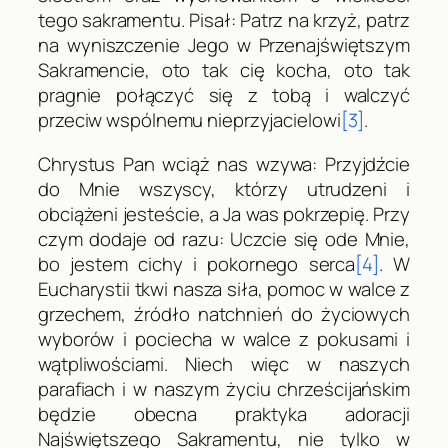
tego sakramentu. Pisał:
Patrz na krzyż, patrz
na wyniszczenie Jego w Przenajświętszym
Sakramencie, oto tak cię kocha, oto tak
pragnie połączyć się z tobą i walczyć
przeciw wspólnemu nieprzyjacielowi
[3]
.
Chrystus Pan wciąż nas wzywa:
Przyjdźcie
do Mnie wszyscy, którzy utrudzeni i
obciążeni jesteście, a Ja was pokrzepię
. Przy
czym dodaje od razu:
Uczcie się ode Mnie,
bo jestem cichy i pokornego serca
[4]
. W
Eucharystii tkwi nasza siła, pomoc w walce z
grzechem, źródło natchnień do życiowych
wyborów i pociecha w walce z pokusami i
wątpliwościami. Niech więc w naszych
parafiach i w naszym życiu chrześcijańskim
będzie obecna praktyka adoracji
Najświętszego Sakramentu, nie tylko w