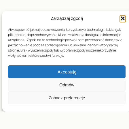
Zarządzaj zgodą
Data publikacji:
03.03.2022
Aby zapewnić jak najlepsze wrażenia, korzystamy z technologii, takich jak
pliki cookie, do przechowywania i/lub uzyskiwania dostępu do informacji o
urządzeniu. Zgoda na te technologie pozwoli nam przetwarzać dane, takie
jak zachowanie podczas przeglądania lub unikalne identyfikatory na tej
←
Orędzie Papieża
25 marca dniem
stronie. Brak wyrażenia zgody lub wycofanie zgody może niekorzystnie
wpłynąć na niektóre cechy i funkcje.
Franciszka na Wielki
modlitwy o pokój na
Post 2022
Ukrainie
→
Akceptuję
Odmów
Zobacz preferencje
Copyright © 2026– Parafia pw. św. Józefa w Baryczy