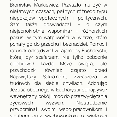
Bronisław Markiewicz. Przyszło mu żyć w
niełatwych czasach, pełnych różnego typu
niepokojów społecznych i politycznych.
Sam także doświadczał – o czym
niejednokrotnie wspominał – różnorakich
pokus, w tym wątpliwości w wierze, które
pchały go do grzechu i beznadziei. Pomoc i
ratunek odnajdywał w tajemnicy Eucharystii,
której był szafarzem. Nie tylko pobożnie
celebrował każdą Mszę świętą, ale
przychodził również często przed
Najświętszy Sakrament, zwłaszcza w
trudnych dla siebie chwilach. Adorując
Jezusa obecnego w Eucharystii odnajdywał
wewnętrzny pokój i moc do przezwyciężania
życiowych wyzwań. Niestrudzenie
przypominał swoim współpracownikom i
siostrom oraz wychowankom o wielkości