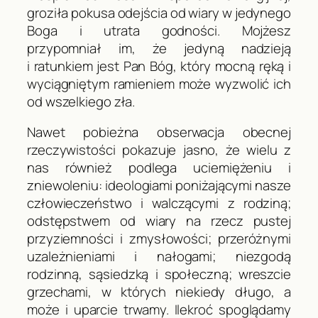
groziła pokusa odejścia od wiary w jedynego
Boga i utrata godności. Mojżesz
przypomniał im, że jedyną nadzieją
i ratunkiem jest Pan Bóg, który
mocną ręką i
wyciągniętym ramieniem
może wyzwolić ich
od wszelkiego zła.
Nawet pobieżna obserwacja obecnej
rzeczywistości pokazuje jasno, że wielu z
nas również podlega uciemiężeniu i
zniewoleniu: ideologiami poniżającymi nasze
człowieczeństwo i walczącymi z rodziną;
odstępstwem od wiary na rzecz pustej
przyziemności i zmysłowości; przeróżnymi
uzależnieniami i nałogami; niezgodą
rodzinną, sąsiedzką i społeczną; wreszcie
grzechami, w których niekiedy długo, a
może i uparcie trwamy. Ilekroć spoglądamy