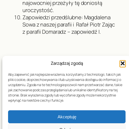
najowocniej przeżyły tę doniosłą
uroczystość.
Zapowiedzi przedślubne: Magdalena
Sowa z naszej parafii i Rafał Piotr Zając
z parafii Domaradz – zapowiedź I.
Zarządzaj zgodą
Data publikacji:
02.05.2026
Aby zapewnić jak najlepsze wrażenia, korzystamy z technologii, takich jak
pliki cookie, do przechowywania i/lub uzyskiwania dostępu do informacji o
urządzeniu. Zgoda na te technologie pozwoli nam przetwarzać dane, takie
jak zachowanie podczas przeglądania lub unikalne identyfikatory na tej
←
IV NIEDZIELA
VI NIEDZIELA
stronie. Brak wyrażenia zgody lub wycofanie zgody może niekorzystnie
wpłynąć na niektóre cechy i funkcje.
WIELKANOCY –
WIELKANOCY –
26.04.2026
10.05.2026
→
Akceptuję