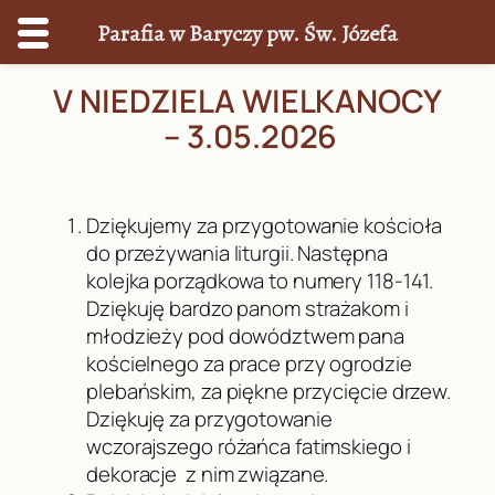
Parafia w Baryczy pw. Św. Józefa
Przejdź
V NIEDZIELA WIELKANOCY
do
– 3.05.2026
treści
Dziękujemy za przygotowanie kościoła
do przeżywania liturgii. Następna
kolejka porządkowa to numery 118-141.
Dziękuję bardzo panom strażakom i
młodzieży pod dowództwem pana
kościelnego za prace przy ogrodzie
plebańskim, za piękne przycięcie drzew.
Dziękuję za przygotowanie
wczorajszego różańca fatimskiego i
dekoracje z nim związane.