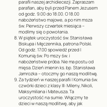
parafii naszej archidiecezji. Zapraszam
parafian, aby byli przed Panem Jezusem
od godz. 9.00 do 18.00. O 18.00
nabożeństwo majowe, a po nim msza
św. Pierwszy czwartek miesiąca –
modlimy się o powołania.
W piątek uroczystość św. Stanisława
Biskupa i Męczennika, patrona Polski.
Od godz. 17.00 spowiedź przed I
Komunią św. Po mszy św. i
nabożeństwie próba. Nie ma postu od
mięsa. Dzień imienin ks. bp. Stanisława
Jamrozka – otoczmy go naszą modlitwą.
Za tydzień w naszej parafii I Komunia św.
czwórki dzieci z klasy III: Mileny, Nikoli,
Maksymiliana i Mateusza. Ta
uroczystość na sumie. Włączmy te
dzieci w naszą modlitwę, aby jak