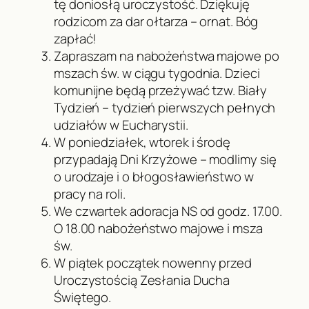
tę doniosłą uroczystość. Dziękuję
rodzicom za dar ołtarza – ornat. Bóg
zapłać!
Zapraszam na nabożeństwa majowe po
mszach św. w ciągu tygodnia. Dzieci
komunijne będą przeżywać tzw. Biały
Tydzień – tydzień pierwszych pełnych
udziałów w Eucharystii.
W poniedziałek, wtorek i środę
przypadają Dni Krzyżowe – modlimy się
o urodzaje i o błogosławieństwo w
pracy na roli.
We czwartek adoracja NS od godz. 17.00.
O 18.00 nabożeństwo majowe i msza
św.
W piątek początek nowenny przed
Uroczystością Zesłania Ducha
Świętego.