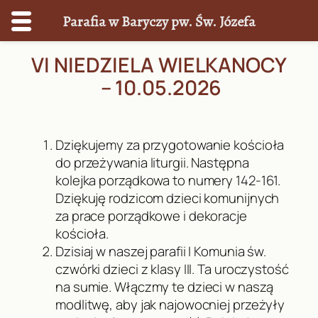
Parafia w Baryczy pw. Św. Józefa
Przejdź
VI NIEDZIELA WIELKANOCY
do
– 10.05.2026
treści
Dziękujemy za przygotowanie kościoła
do przeżywania liturgii. Następna
kolejka porządkowa to numery 142-161.
Dziękuję rodzicom dzieci komunijnych
za prace porządkowe i dekoracje
kościoła.
Dzisiaj w naszej parafii I Komunia św.
czwórki dzieci z klasy III. Ta uroczystość
na sumie. Włączmy te dzieci w naszą
modlitwę, aby jak najowocniej przeżyły